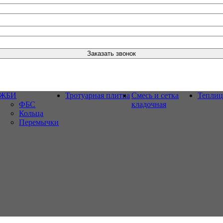
ЖБИ
Тротуарная плитка
Смесь и сетка
Тепли
ФБС
кладочная
Кольца
Перемычки