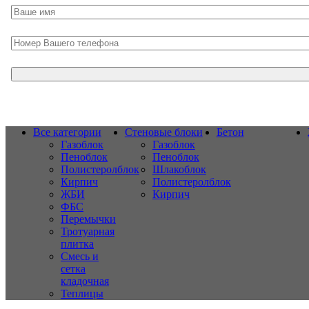
Все категории
Стеновые блоки
Бетон
Газоблок
Газоблок
Пеноблок
Пеноблок
Полистеролблок
Шлакоблок
Кирпич
Полистеролблок
ЖБИ
Кирпич
ФБС
Перемычки
Тротуарная
плитка
Смесь и
сетка
кладочная
Теплицы