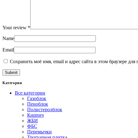
Your review
*
Name
Email
Сохранить моё имя, email и адрес сайта в этом браузере д
Категории
Все категории
Газоблок
Пеноблок
Полистеролблок
Кирпич
ЖБИ
ФБС
Перемычки
Тротуарная плитка