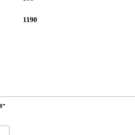
1190
-8”