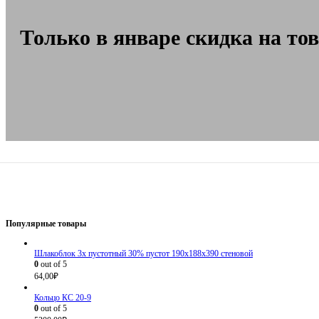
Только в январе скидка на то
Популярные товары
Шлакоблок 3х пустотный 30% пустот 190х188х390 стеновой
0
out of 5
64,00
₽
Кольцо КС 20-9
0
out of 5