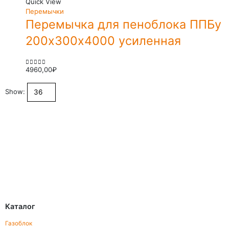
Quick View
Перемычки
Перемычка для пеноблока ППБу
200х300х4000 усиленная
4960,00
₽
0
out of 5
Show:
Каталог
Газоблок