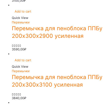
3100,00
₽
0
out of 5
Add to cart
Quick View
Перемычки
Перемычка для пеноблока ППБу
200х300х2900 усиленная
3590,00
₽
0
out of 5
Add to cart
Quick View
Перемычки
Перемычка для пеноблока ППБу
200х300х3100 усиленная
3840,00
₽
0
out of 5