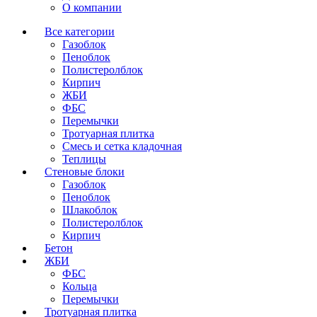
О компании
Все категории
Газоблок
Пеноблок
Полистеролблок
Кирпич
ЖБИ
ФБС
Перемычки
Тротуарная плитка
Смесь и сетка кладочная
Теплицы
Стеновые блоки
Газоблок
Пеноблок
Шлакоблок
Полистеролблок
Кирпич
Бетон
ЖБИ
ФБС
Кольца
Перемычки
Тротуарная плитка