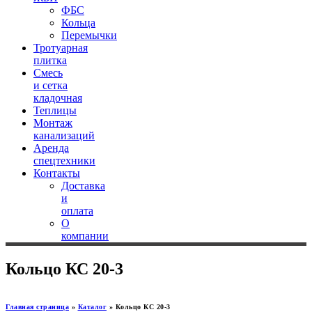
ФБС
Кольца
Перемычки
Тротуарная
плитка
Смесь
и сетка
кладочная
Теплицы
Монтаж
канализаций
Аренда
спецтехники
Контакты
Доставка
и
оплата
О
компании
Кольцо КС 20-3
Главная страница
»
Каталог
»
Кольцо КС 20-3