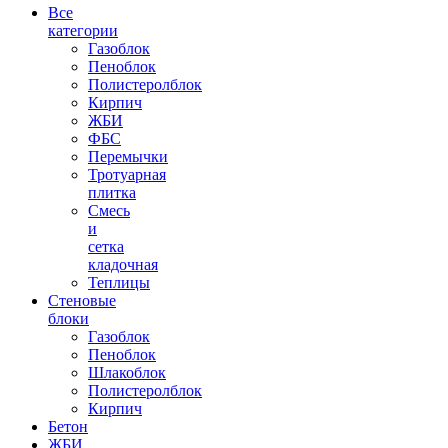
Все
категории
Газоблок
Пеноблок
Полистеролблок
Кирпич
ЖБИ
ФБС
Перемычки
Тротуарная
плитка
Смесь
и
сетка
кладочная
Теплицы
Стеновые
блоки
Газоблок
Пеноблок
Шлакоблок
Полистеролблок
Кирпич
Бетон
ЖБИ