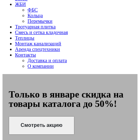
ЖБИ
ФБС
Кольца
Перемычки
Тротуарная плитка
Смесь и сетка кладочная
Теплицы
Монтаж канализаций
Аренда спецтехники
Контакты
Доставка и оплата
О компании
Только в январе скидка на
товары каталога до 50%!
Смотреть акцию