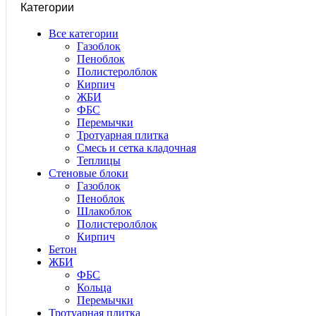
Категории
Все категории
Газоблок
Пеноблок
Полистеролблок
Кирпич
ЖБИ
ФБС
Перемычки
Тротуарная плитка
Смесь и сетка кладочная
Теплицы
Стеновые блоки
Газоблок
Пеноблок
Шлакоблок
Полистеролблок
Кирпич
Бетон
ЖБИ
ФБС
Кольца
Перемычки
Тротуарная плитка