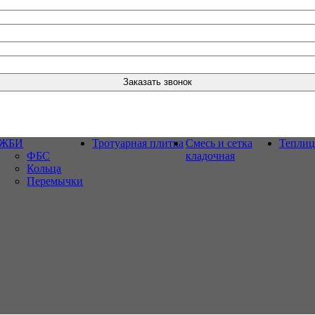
ЖБИ
Тротуарная плитка
Смесь и сетка
Тепли
ФБС
кладочная
Кольца
Перемычки