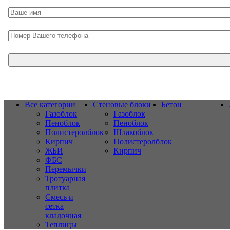
Все категории
Стеновые блоки
Бетон
Газоблок
Газоблок
Пеноблок
Пеноблок
Полистеролблок
Шлакоблок
Кирпич
Полистеролблок
ЖБИ
Кирпич
ФБС
Перемычки
Тротуарная
плитка
Смесь и
сетка
кладочная
Теплицы