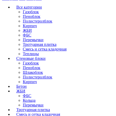
Все категории
Газоблок
Пеноблок
Полистеролблок
Кирпич
ЖБИ
ФБС
Перемычки
Тротуарная плитка
Смесь и сетка кладочная
Теплицы
Стеновые блоки
Газоблок
Пеноблок
Шлакоблок
Полистеролблок
Кирпич
Бетон
ЖБИ
ФБС
Кольца
Перемычки
Тротуарная плитка
Смесь и сетка кладочная