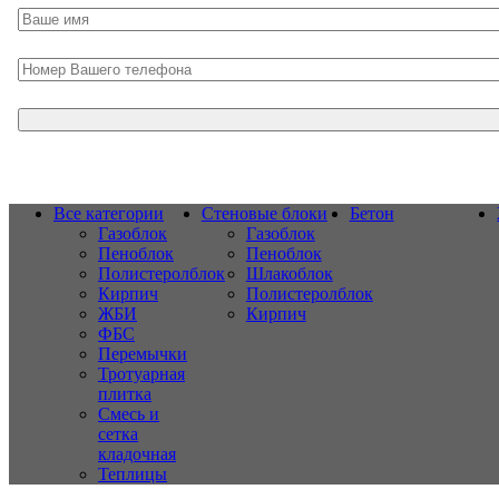
Все категории
Стеновые блоки
Бетон
Газоблок
Газоблок
Пеноблок
Пеноблок
Полистеролблок
Шлакоблок
Кирпич
Полистеролблок
ЖБИ
Кирпич
ФБС
Перемычки
Тротуарная
плитка
Смесь и
сетка
кладочная
Теплицы