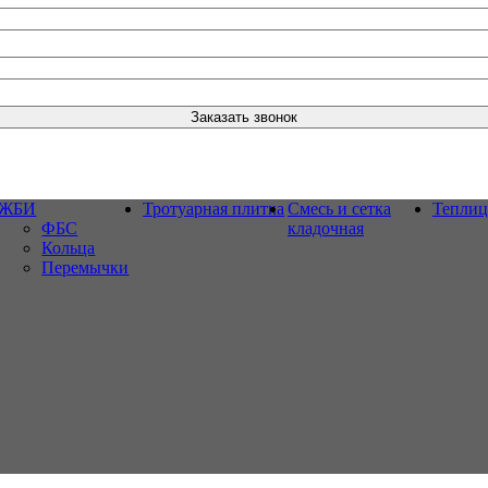
ЖБИ
Тротуарная плитка
Смесь и сетка
Тепли
ФБС
кладочная
Кольца
Перемычки